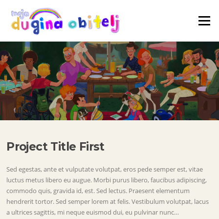
Skoči
na
Izborni
sadržaj
Project Title First
Sed egestas, ante et vulputate volutpat, eros pede semper est, vitae
luctus metus libero eu augue. Morbi purus libero, faucibus adipiscing,
commodo quis, gravida id, est. Sed lectus. Praesent elementum
hendrerit tortor. Sed semper lorem at felis. Vestibulum volutpat, lacus
a ultrices sagittis, mi neque euismod dui, eu pulvinar nunc…