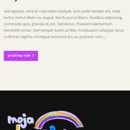
Sed egestas, ante et vulputate volutpat, eros pede semper est, vitae
luctus metus libero eu augue. Morbi purus libero, faucibus adipiscing,
commodo quis, gravida id, est. Sed lectus. Praesent elementum
hendrerit tortor. Sed semper lorem at felis. Vestibulum volutpat, lacus
a ultrices sagittis, mi neque euismod dui, eu pulvinar nunc…
pročitaj više